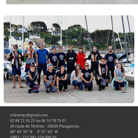
srterenez@gmail.com
02 98 72 33 25 ou 06 10 78 73 01
39 route de Térénez - 29630 Plougasnou
48° 40' 35" N 3° 51' 05" W
SIRET : 777 591 579 000 35