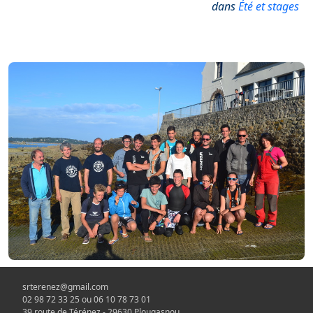
dans
Été et stages
srterenez@gmail.com
02 98 72 33 25 ou 06 10 78 73 01
39 route de Térénez - 29630 Plougasnou