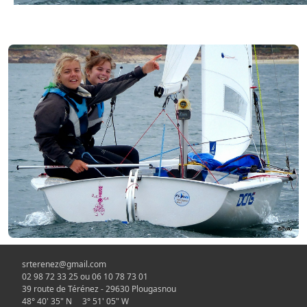
srterenez@gmail.com
02 98 72 33 25 ou 06 10 78 73 01
39 route de Térénez - 29630 Plougasnou
48° 40' 35" N 3° 51' 05" W