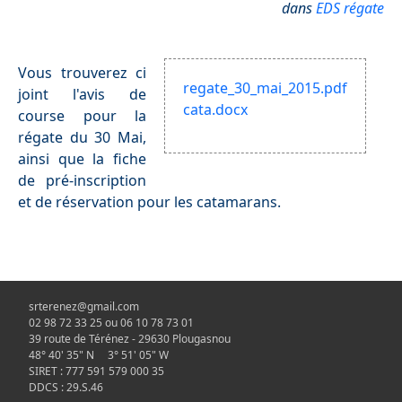
dans
EDS régate
Vous trouverez ci
regate_30_mai_2015.pdf
joint l'avis de
cata.docx
course pour la
régate du 30 Mai,
ainsi que la fiche
de pré-inscription
et de réservation pour les catamarans.
srterenez@gmail.com
02 98 72 33 25 ou 06 10 78 73 01
39 route de Térénez - 29630 Plougasnou
48° 40' 35" N 3° 51' 05" W
SIRET : 777 591 579 000 35
DDCS : 29.S.46