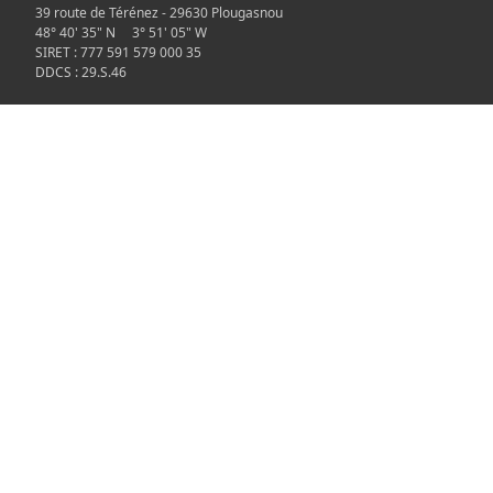
39 route de Térénez - 29630 Plougasnou
48° 40' 35" N 3° 51' 05" W
SIRET : 777 591 579 000 35
DDCS : 29.S.46