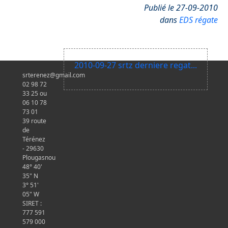
Publié le 27-09-2010
dans
EDS régate
2010-09-27 srtz derniere regat...
srterenez@gmail.com
02 98 72
33 25 ou
06 10 78
73 01
39 route
de
Térénez
- 29630
Plougasnou
48° 40'
35" N
3° 51'
05" W
SIRET :
777 591
579 000